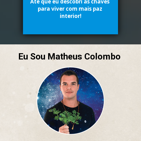
Até que eu descobri as chaves 
para viver com mais paz 
interior!
Eu Sou Matheus Colombo