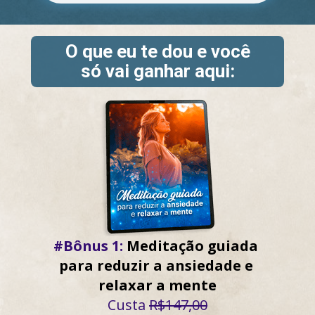
O que eu te dou e você
só vai ganhar aqui:
#Bônus 1:
 Meditação guiada 
para reduzir a ansiedade e 
relaxar a mente
Custa 
R$147,00